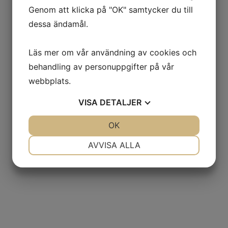
Genom att klicka på "OK" samtycker du till
dessa ändamål.
Läs mer om vår användning av cookies och
behandling av personuppgifter på vår
webbplats.
VISA
DETALJER
JA
NEJ
OK
JA
NEJ
NÖDVÄNDIG
INSTÄLLNINGAR
AVVISA ALLA
JA
NEJ
JA
NEJ
MARKNADSFÖRING
STATISTIK