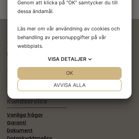
Genom att klicka på "OK" samtycker du till
dessa ändamål.
Läs mer om vår användning av cookies och
behandling av personuppgifter på vår
Adress
Uppgifter
webbplats.
Industrivägen 7
Telefon: 0224 39 22 20
VISA
DETALJER
744 31, Heby
E-post:
Sverige
info@furuhalls.se
JA
NEJ
OK
JA
NEJ
Org.nr: 556556-1627
NÖDVÄNDIG
INSTÄLLNINGAR
AVVISA ALLA
BG: 658-7711
JA
NEJ
JA
NEJ
Kundservice
MARKNADSFÖRING
STATISTIK
Vanliga frågor
Garanti
Dokument
Dataskyddspolicy